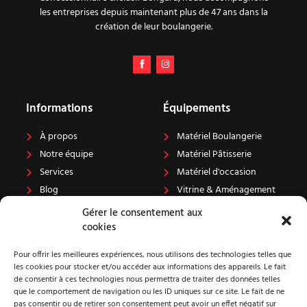
les entreprises depuis maintenant plus de 47 ans dans la
création de leur boulangerie.
Informations
Équipements
À propos
Matériel Boulangerie
Notre équipe
Matériel Pâtisserie
Services
Matériel d'occasion
Blog
Vitrine & Aménagement
Carrière
Projets
Gérer le consentement aux
cookies
Pour offrir les meilleures expériences, nous utilisons des technologies telles que
Contact
les cookies pour stocker et/ou accéder aux informations des appareils. Le fait
de consentir à ces technologies nous permettra de traiter des données telles
100 Rue Dulcie September
que le comportement de navigation ou les ID uniques sur ce site. Le fait de ne
76410 CLEON
pas consentir ou de retirer son consentement peut avoir un effet négatif sur