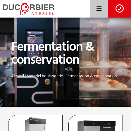
Fermentation &
conservation
Accueil
|
Matériel boulangerie
|
Fermentation & conservation