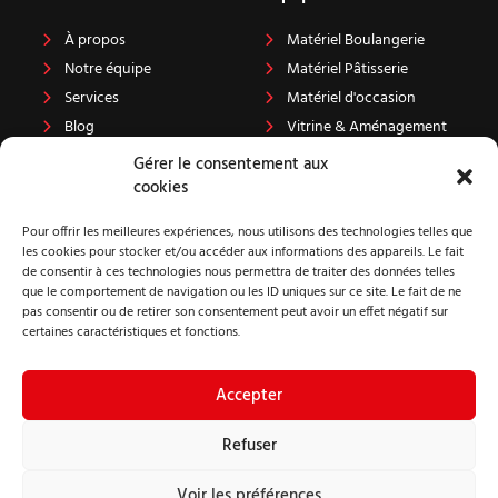
À propos
Matériel Boulangerie
Notre équipe
Matériel Pâtisserie
Services
Matériel d'occasion
Blog
Vitrine & Aménagement
Carrière
Projets
Gérer le consentement aux
cookies
Pour offrir les meilleures expériences, nous utilisons des technologies telles que
Contact
les cookies pour stocker et/ou accéder aux informations des appareils. Le fait
de consentir à ces technologies nous permettra de traiter des données telles
100 Rue Dulcie September
que le comportement de navigation ou les ID uniques sur ce site. Le fait de ne
76410 CLEON
pas consentir ou de retirer son consentement peut avoir un effet négatif sur
certaines caractéristiques et fonctions.
02 35 80 56 69
Contactez nous
Accepter
Refuser
Politique des cookies
Mentions légales
Voir les préférences